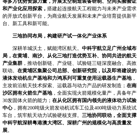
等多方优势资源力量，开展太空制造装备研制、空间实验验证
和产业化应用探索，
搭建起连接航天工程能力与未来产业需求
的开放式创新平台，为商业航天发展和未来产业培育提供新平
台、新工具和新可能。
三地协同布局，构建研产试一体化产业体系
深耕羊城沃土，赋能湾区航天。
中科宇航立足广州全域布
局，在黄埔、南沙、从化三地打造优势互补、协同共进的航天
产业集群
，推动创新链、产业链、试验链三链深度融合、高效
联动。
在黄埔区集聚公司总部、创新研究院，以及即将建设的
液体发动机生产基地和力鸿系列可重复使用运载器生产基地
，
主攻前沿航天技术探索、运载器与动力产品的研发制造；
在南
沙区拥有火箭生产基地
，全面实现火箭规模化量产，具备年产
30发固体火箭的能力；
在从化区拥有国内领先的液体动力试验
中心
，拥有200吨级火箭发动机试车工位及400吨级动力系统试
车台，筑牢航天动力试验硬核支撑。
三地协同联动，全面支撑
中科宇航深耕粤港澳大湾区、深耕广州的规模化与高质量发
展
。