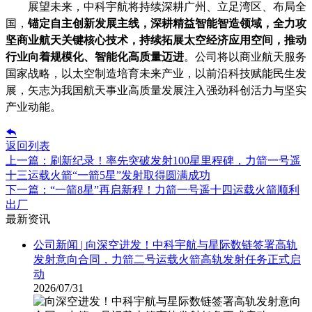
展望未来，中科宇航将持续深耕广州、立足湾区、布局全
国，
锚定自主创新发展主线，深耕精益智能智造领域，全力攻
坚商业航天关键核心技术，持续拓展太空经济应用空间，推动
行业向着规模化、智能化高质量迈进
。公司将以商业航天服务
国家战略，以太空制造培育未来产业，以前沿科技赋能民生发
展，矢志为我国航天事业高质量发展注入强劲科创活力与坚实
产业动能。

返回列表
上一篇：刷新纪录！率先突破发射100星里程碑，力箭一号遥
十三运载火箭“一箭5星”发射取得圆满成功
下一篇：“一箭8星”再启新程！力箭一号遥十四运载火箭顺利
出厂
最新资讯
公司新闻 | 向深空进发！中科宇航与星际数链签署高轨
发射意向合同，力箭二号运载火箭高轨发射任务正式启
动
2026/07/31